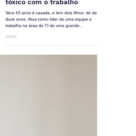
tóxico com o trabalho
á
–
tag
Vera 43 anos é casada, e tem dois filhos: de dez e
dan
um
em
doze anos. Atua como líder de uma equipe e
do
outr
trabalha na área de TI de uma grande...
tud
o
o
olh
erra
ar
do?