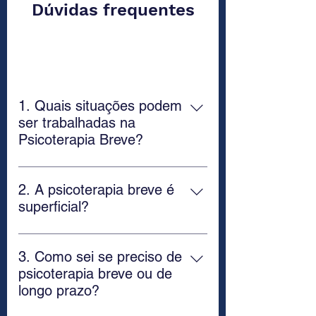
Dúvidas frequentes
Psicoterapia Breve
1. Quais situações podem
ser trabalhadas na
Psicoterapia Breve?
Separação conflitos familiares
conflitos no trabalho insatisfação com
2. A psicoterapia breve é
a carreira mudanças na carreira ou
superficial?
no estilo de vida escolha profissional
Não, ao contrário. A modalidade
decisões importantes, depressão pós
Psicoterapia Breve Operacionalizada
parto perdas São exemplos de
3. Como sei se preciso de
é embasada na psicanálise e acessa
demandas que podem ser
psicoterapia breve ou de
fatores inconscientes. É comum que
trabalhadas nesta modalidade,
longo prazo?
tais fatores sejam justamente o que
considerando que existem outros