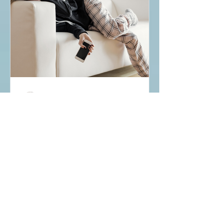
Gisele Essoudry
5 min de leitura
Se tenho tudo, porque
me sinto vazia e
desmotivada?
Vazio e desmotivação. Já se sentiu
assim? Sem objetivos, sem vontade de
fazer as coisas, se perguntando qual
seu papel no mundo. Pode ser...