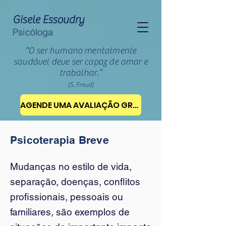
Gisele Essoudry
Psicóloga
“O ser humano mentalmente
saudável deve ser capaz de amar e
trabalhar.”
(S. Freud)
AGENDE UMA AVALIAÇÃO GRATUITA
Psicóloga na Vila Mariana, Psicóloga no Paraíso, Psicóloga na Vila Clementino, como lidar com a ansiedade, ansiedade tem cura, depressão tem cura, tratamento para depressão, tratamento para ansiedade, como funciona a terapia para depressão, como funciona a terapia para ansiedade, como superar o término, fui traída, como superar o ex, como lidar com a frustração, autoconhecimento, como parar de procrastinar, como ter autoconhecimento, sucesso profissional, psicoterapia breve, terapia breve, tenho medo de tudo, sinto medo de tudo, como lidar com o medo, quero me separar tenho medo, como lidar com a rejeição, sentimento de rejeição, me sinto sozinha, nao tenho amigos, saúde mental, como ter resiliência, procrastinação, como parar de procrastinar
Psicoterapia Breve
Mudanças no estilo de vida,
separação, doenças, conflitos
profissionais, pessoais ou
familiares, são exemplos de