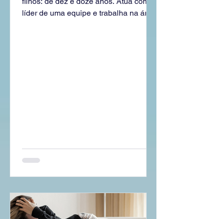
filhos: de dez e doze anos. Atua como
para compreender a demanda do
líder de uma equipe e trabalha na área
paciente.
de TI de uma grande...