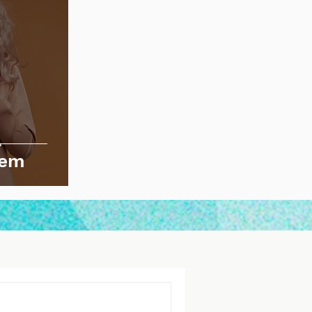
a
gem