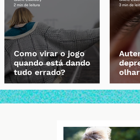
2 min de leitura
3 min de lei
Como virar o jogo
Auten
quando está dando
depr
tudo errado?
olhar