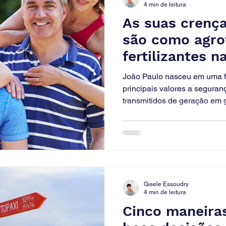
4 min de leitura
As suas crença
são como agro
fertilizantes 
filho?
João Paulo nasceu em uma f
principais valores a seguranç
transmitidos de geração em g
Gisele Essoudry
4 min de leitura
Cinco maneira