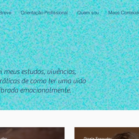
 Breve
Orientação Profissional
Quem sou
Meus Conteúd
 meus estudos, vivências,
 práticas de como ter uma vida
ilibrada emocionalmente.
nsiedade, ansiedade tem cura, depressão tem cura, tratamento para depressão, tratamento para ansiedade, como funciona a terapia para depressão, como funciona a terapia pa
coterapia breve, terapia breve, tenho medo de tudo, sinto medo de tudo, como lidar com o medo, quero me separar tenho medo, como lidar com a rejeição, sentimento de reje
parar de procrastinar
udry
Gisele Essoudry