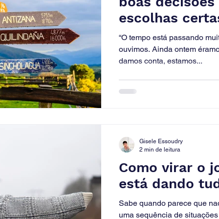
boas decisões 
escolhas certas
não permite r
“O tempo está passando muito
ouvimos. Ainda ontem éramo
damos conta, estamos...
Gisele Essoudry
2 min de leitura
Como virar o 
está dando tu
Sabe quando parece que nad
uma sequência de situações 