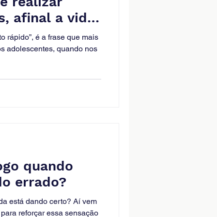
e realizar
, afinal a vida
ascunho
 rápido”, é a frase que mais
s adolescentes, quando nos
jogo quando
do errado?
a está dando certo? Aí vem
para reforçar essa sensação