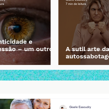
tura
7 min de leitura
ticidade e
essão – um outro
A sutil arte d
autossabota
Gisele Essoudry