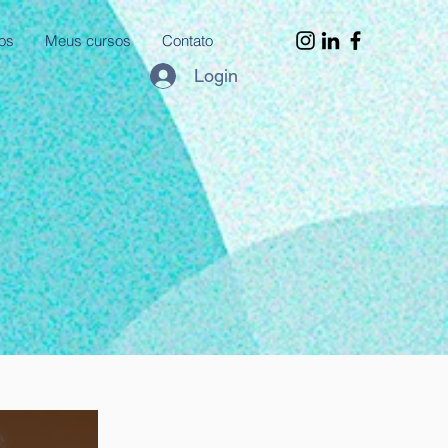
os
Meus cursos
Contato
Login
ra ansiedade, como superar o término, fui traída, como superar o ex, como lidar com a frustração,
ição, me sinto sozinha, nao tenho amigos, saúde mental, como ter resiliência, procrastinação, como