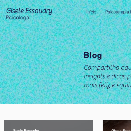
Gisele Essoudry
Início
Psicoterapia
Psicóloga
Blog
Compartilho aqui
insights e dicas
mais feliz e equ
Psicóloga na Vila Mariana, Psicóloga no Paraíso, Psicóloga na Vila Clementino, como lidar com a a
autoconhecimento, como parar de procrastinar, como ter autoconhecimento, sucesso profissional, psi
Gisele Essoudry
Gisele Esso